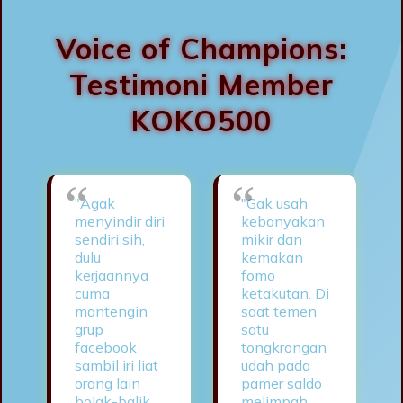
Voice of Champions:
Testimoni Member
KOKO500
"Agak
"Gak usah
menyindir diri
kebanyakan
sendiri sih,
mikir dan
dulu
kemakan
kerjaannya
fomo
cuma
ketakutan. Di
mantengin
saat temen
grup
satu
facebook
tongkrongan
sambil iri liat
udah pada
orang lain
pamer saldo
bolak-balik
melimpah,