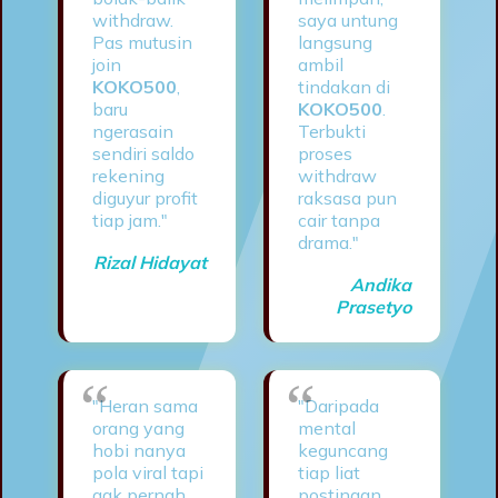
withdraw.
saya untung
Pas mutusin
langsung
join
ambil
KOKO500
,
tindakan di
baru
KOKO500
.
ngerasain
Terbukti
sendiri saldo
proses
rekening
withdraw
diguyur profit
raksasa pun
tiap jam."
cair tanpa
drama."
Rizal Hidayat
Andika
Prasetyo
"Heran sama
"Daripada
orang yang
mental
hobi nanya
keguncang
pola viral tapi
tiap liat
gak pernah
postingan