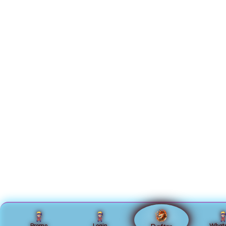
Promo
Login
What