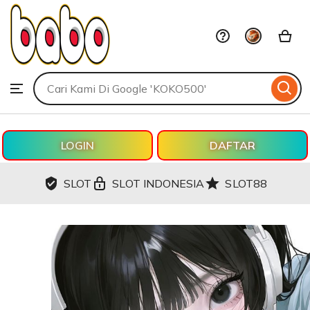
KOKO500
Skip
to
ontent
Search
Browse
for
items
or
shops
LOGIN
DAFTAR
SLOT
SLOT INDONESIA
SLOT88