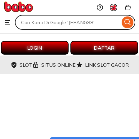
JEPANG88
Skip
to
Search
Browse
ontent
for
items
or
shops
LOGIN
DAFTAR
SLOT
SITUS ONLINE
LINK SLOT GACOR