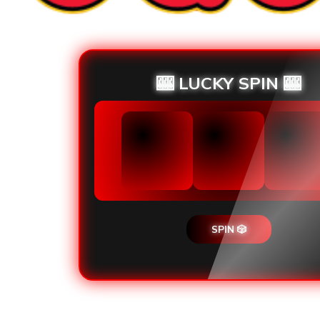
🎰 LUCKY SPIN 🎰
SPIN 🎲