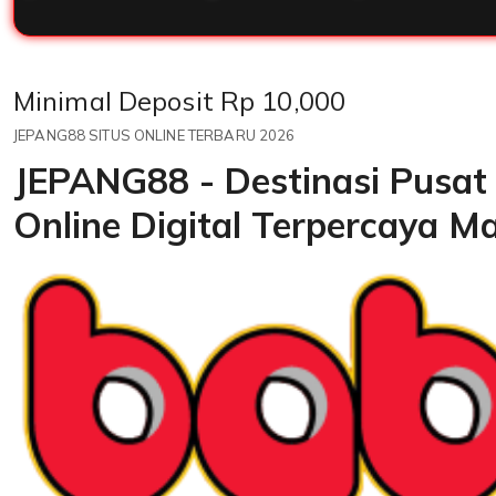
Price:
Minimal Deposit Rp 10,000
JEPANG88 SITUS ONLINE TERBARU 2026
JEPANG88 - Destinasi Pusat 
Online Digital Terpercaya Ma