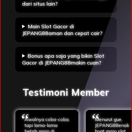
dari situs lain?
Main Slot Gacor di
JEPANG88aman dan cepat cair?
Bonus apa saja yang bikin Slot
Gacor di JEPANG88makin cuan?
Testimoni Member
Awalnya coba-coba,
Menurut gue,
tapi lama-lama
JEPANG88enak
betah main di
buat main slot