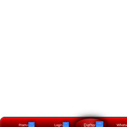
Daftar
Promo
Login
Whats