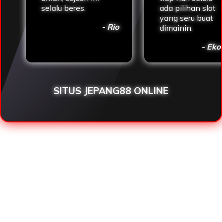
selalu beres.
ada pilihan slot
yang seru buat
- Rio
dimainin.
- Eko
SITUS JEPANG88 ONLINE